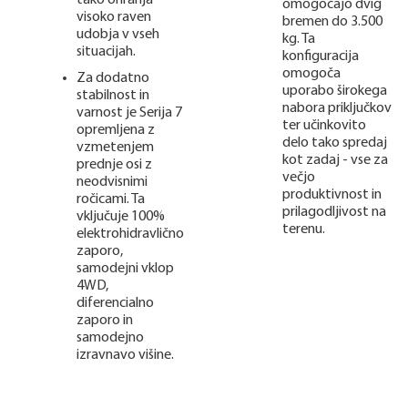
omogočajo dvig
visoko raven
bremen do 3.500
udobja v vseh
kg. Ta
situacijah.
konfiguracija
omogoča
Za dodatno
uporabo širokega
stabilnost in
nabora priključkov
varnost je Serija 7
ter učinkovito
opremljena z
delo tako spredaj
vzmetenjem
kot zadaj - vse za
prednje osi z
večjo
neodvisnimi
produktivnost in
ročicami. Ta
prilagodljivost na
vključuje 100%
terenu.
elektrohidravlično
zaporo,
samodejni vklop
4WD,
diferencialno
zaporo in
samodejno
izravnavo višine.