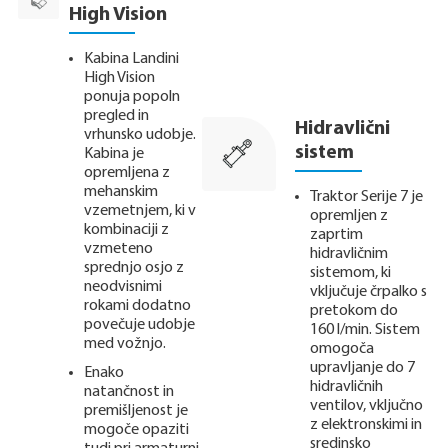
High Vision
Kabina Landini
High Vision
ponuja popoln
pregled in
Hidravlični
vrhunsko udobje.
sistem
Kabina je
opremljena z
mehanskim
Traktor Serije 7 je
vzemetnjem, ki v
opremljen z
kombinaciji z
zaprtim
vzmeteno
hidravličnim
sprednjo osjo z
sistemom, ki
neodvisnimi
vključuje črpalko s
rokami dodatno
pretokom do
povečuje udobje
160 l/min. Sistem
med vožnjo.
omogoča
upravljanje do 7
Enako
hidravličnih
natančnost in
ventilov, vključno
premišljenost je
z elektronskimi in
mogoče opaziti
sredinsko