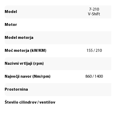
7-210
Model
V-Shift
Motor
Model motorja
Moč motorja (kW/KM)
155 / 210
1
Nazivni vrtljaji (rpm)
Največji navor (Nm/rpm)
860 / 1400
92
Prostornina
Število cilindrov / ventilov