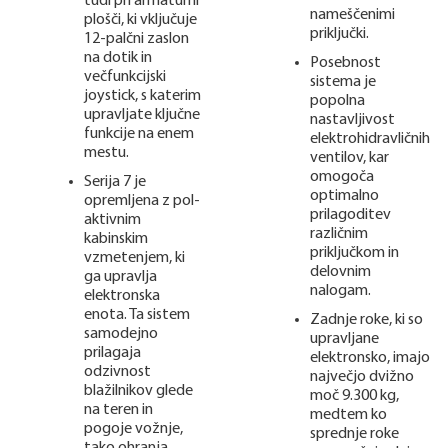
tudi pri armaturni
nameščenimi
plošči, ki vključuje
priključki.
12-palčni zaslon
na dotik in
Posebnost
večfunkcijski
sistema je
joystick, s katerim
popolna
upravljate ključne
nastavljivost
funkcije na enem
elektrohidravličnih
mestu.
ventilov, kar
omogoča
Serija 7 je
optimalno
opremljena z pol-
prilagoditev
aktivnim
različnim
kabinskim
priključkom in
vzmetenjem, ki
delovnim
ga upravlja
nalogam.
elektronska
enota. Ta sistem
Zadnje roke, ki so
samodejno
upravljane
prilagaja
elektronsko, imajo
odzivnost
največjo dvižno
blažilnikov glede
moč 9.300 kg,
na teren in
medtem ko
pogoje vožnje,
sprednje roke
tako ohranja