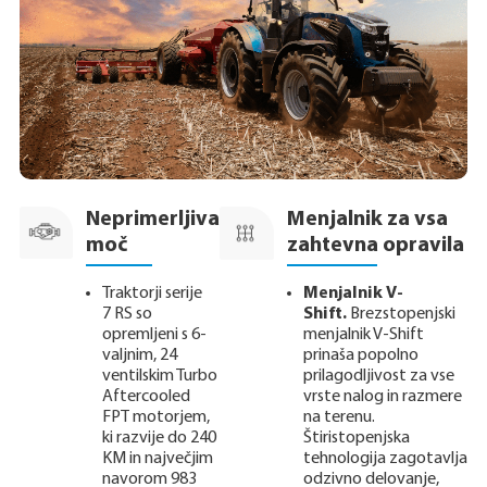
Neprimerljiva
Menjalnik za vsa
moč
zahtevna opravila
Traktorji serije
Menjalnik
V-
7 RS so
Shift.
Brezstopenjski
opremljeni s 6-
menjalnik V-Shift
valjnim, 24
prinaša popolno
ventilskim Turbo
prilagodljivost za vse
Aftercooled
vrste nalog in razmere
FPT motorjem,
na terenu.
ki razvije do 240
Štiristopenjska
KM in največjim
tehnologija zagotavlja
navorom 983
odzivno delovanje,