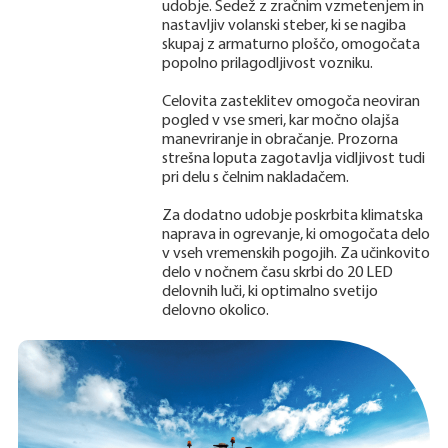
udobje. Sedež z zračnim vzmetenjem in
nastavljiv volanski steber, ki se nagiba
skupaj z armaturno ploščo, omogočata
popolno prilagodljivost vozniku.
Celovita zasteklitev omogoča neoviran
pogled v vse smeri, kar močno olajša
manevriranje in obračanje. Prozorna
strešna loputa zagotavlja vidljivost tudi
pri delu s čelnim nakladačem.
Za dodatno udobje poskrbita klimatska
naprava in ogrevanje, ki omogočata delo
v vseh vremenskih pogojih. Za učinkovito
delo v nočnem času skrbi do 20 LED
delovnih luči, ki optimalno svetijo
delovno okolico.