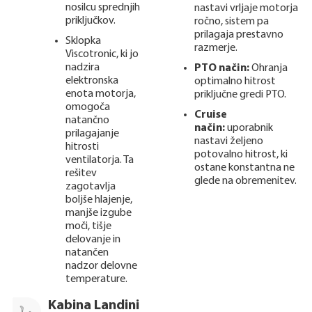
nosilcu sprednjih
nastavi vrljaje motorja
priključkov.
ročno, sistem pa
prilagaja prestavno
Sklopka
razmerje.
Viscotronic, ki jo
nadzira
PTO način:
Ohranja
elektronska
optimalno hitrost
enota motorja,
priključne gredi PTO.
omogoča
Cruise
natančno
način:
uporabnik
prilagajanje
nastavi željeno
hitrosti
potovalno hitrost, ki
ventilatorja. Ta
ostane konstantna ne
rešitev
glede na obremenitev.
zagotavlja
boljše hlajenje,
manjše izgube
moči, tišje
delovanje in
natančen
nadzor delovne
temperature.
Kabina Landini