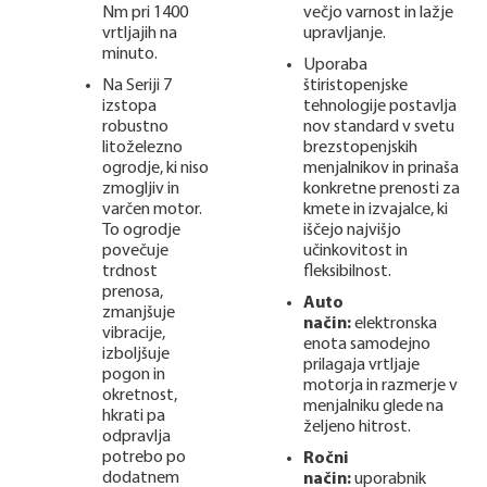
Nm pri 1400
večjo varnost in lažje
vrtljajih na
upravljanje.
minuto.
Uporaba
Na Seriji 7
štiristopenjske
izstopa
tehnologije postavlja
robustno
nov standard v svetu
litoželezno
brezstopenjskih
ogrodje, ki niso
menjalnikov in prinaša
zmogljiv in
konkretne prenosti za
varčen motor.
kmete in izvajalce, ki
To ogrodje
iščejo najvišjo
povečuje
učinkovitost in
trdnost
fleksibilnost.
prenosa,
Auto
zmanjšuje
način:
elektronska
vibracije,
enota samodejno
izboljšuje
prilagaja vrtljaje
pogon in
motorja in razmerje v
okretnost,
menjalniku glede na
hkrati pa
željeno hitrost.
odpravlja
potrebo po
Ročni
dodatnem
način:
uporabnik