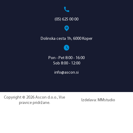
(05) 625 00 00
Dolinska cesta 1h, 6000 Koper
Pon - Pet 8:00 - 16:00
Sob 8:00 - 12:00
info@ascon.si
Copyright © 2026 Ascon d.o.o., Vse
Izdelava:
MMstudio
pravice pridržane.