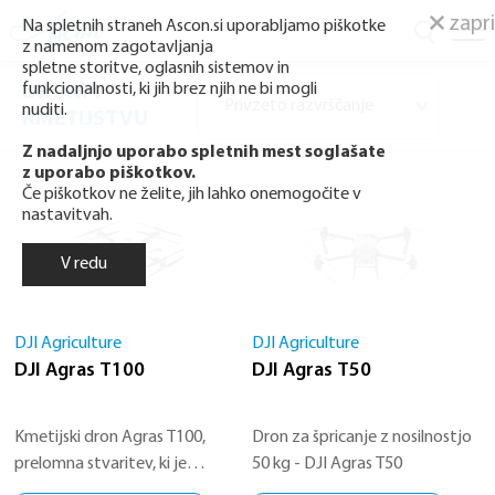
zapri
Na spletnih straneh Ascon.si uporabljamo piškotke
z namenom zagotavljanja
spletne storitve, oglasnih sistemov in
funkcionalnosti, ki jih brez njih ne bi mogli
DRONI V
nuditi.
KMETIJSTVU
Z nadaljnjo uporabo spletnih mest soglašate
z uporabo piškotkov.
Če piškotkov ne želite, jih lahko onemogočite v
nastavitvah.
V redu
DJI Agriculture
DJI Agriculture
DJI Agras T100
DJI Agras T50
Kmetijski dron Agras T100,
Dron za špricanje z nosilnostjo
prelomna stvaritev, ki je
50 kg - DJI Agras T50
nastajala dvanajst let, se