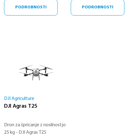
ponaša z največjo nosilnostjo
PODROBNOSTI
PODROBNOSTI
100 kg. Njegova operativna
učinkovitost je podvojena in
podpira več scenarijev
uporabe, vključno s
škropljenjem, raztrosevanjem
in dvigovanjem. Z vodilnimi
varnostnimi sistemi v industriji
in naprednimi algoritmi
zagovalja neprimerljivo
varnostno delovanje in
inteligentno operativno
izkušnjo.
DJI Agriculture
DJI Agras T25
Dron za špricanje z nosilnostjo
25 kg - DJI Agras T25