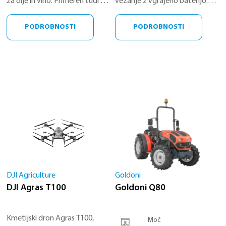
za olje in vino. Primeren tudi za
vezanje z vgrajeno baterijo.
polnjenje likerjev, mezg ali
Zasnovan za profesionalno
parfumov
uporabo v vinogradih,
PODROBNOSTI
PODROBNOSTI
sadovnjakih in drevesnicah.
DJI Agriculture
Goldoni
DJI Agras T100
Goldoni Q80
Kmetijski dron Agras T100,
Moč