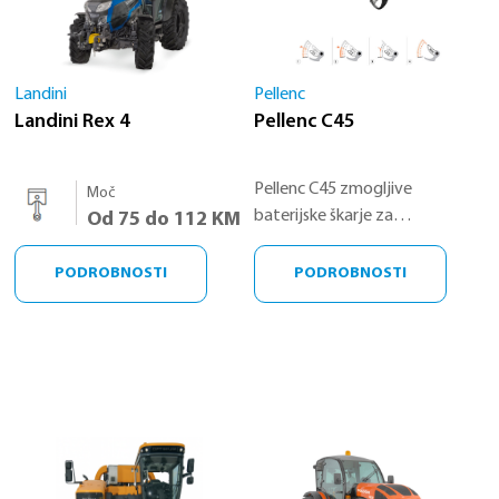
Landini
Pellenc
Landini Rex 4
Pellenc C45
Pellenc C45 zmogljive
Moč
baterijske škarje za
Od 75 do 112 KM
obrezovanje, zasnovane za
popolnoma čist rez ob vsakem
PODROBNOSTI
PODROBNOSTI
rezu – idealna izbira za
profesionalce.