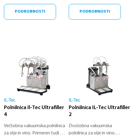
4,5 m
kemičnem zatiranju plevela
PODROBNOSTI
PODROBNOSTI
IL-Tec
IL-Tec
Polnilnica Il-Tec Ultrafiller
Polnilnica IL-Tec Ultrafiller
4
2
Večšobna vakuumska polnilnica
Dvošobna vakuumska
za olje in vino. Primeren tudi za
polnilnica za olje in vino.