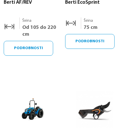
Berti AF/REV
Berti EcoSprint
Širina
Širina
Od 105 do 220
75 cm
cm
PODROBNOSTI
PODROBNOSTI