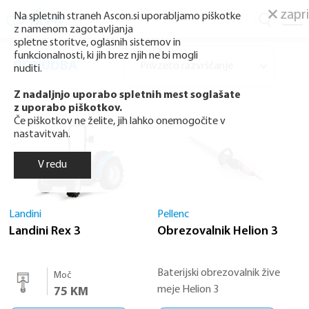
zapri
Na spletnih straneh Ascon.si uporabljamo piškotke
z namenom zagotavljanja
spletne storitve, oglasnih sistemov in
funkcionalnosti, ki jih brez njih ne bi mogli
PONUDBA
nuditi.
Z nadaljnjo uporabo spletnih mest soglašate
z uporabo piškotkov.
Če piškotkov ne želite, jih lahko onemogočite v
nastavitvah.
V redu
Landini
Pellenc
Landini Rex 3
Obrezovalnik Helion 3
Baterijski obrezovalnik žive
Moč
meje Helion 3
75 KM