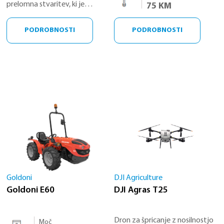
prelomna stvaritev, ki je
75 KM
nastajala dvanajst let, se
ponaša z največjo nosilnostjo
PODROBNOSTI
PODROBNOSTI
100 kg. Njegova operativna
učinkovitost je podvojena in
podpira več scenarijev
uporabe, vključno s
škropljenjem, raztrosevanjem
in dvigovanjem. Z vodilnimi
varnostnimi sistemi v industriji
in naprednimi algoritmi
zagovalja neprimerljivo
varnostno delovanje in
inteligentno operativno
izkušnjo.
Goldoni
DJI Agriculture
Goldoni E60
DJI Agras T25
Dron za špricanje z nosilnostjo
Moč