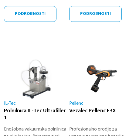
polnjenje likerjev, mezg ali
Primeren tudi za polnjenje
parfumov
likerjev, mezg ali parfumov
PODROBNOSTI
PODROBNOSTI
IL-Tec
Pellenc
Polnilnica IL-Tec Ultrafiller
Vezalec Pellenc F3X
1
Enošobna vakuumska polnilnica
Profesionalno orodje za