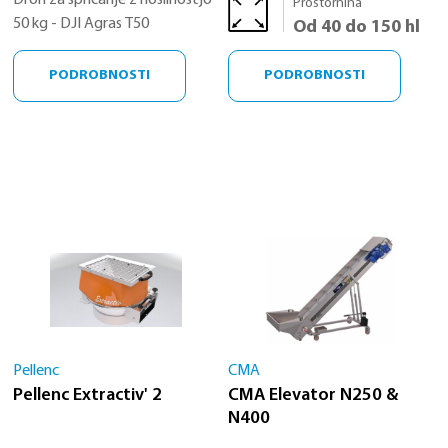
Dron za špricanje z nosilnostjo
Prostornina
50 kg - DJI Agras T50
Od 40 do 150 hl
PODROBNOSTI
PODROBNOSTI
Pellenc
CMA
Pellenc Extractiv' 2
CMA Elevator N250 &
N400