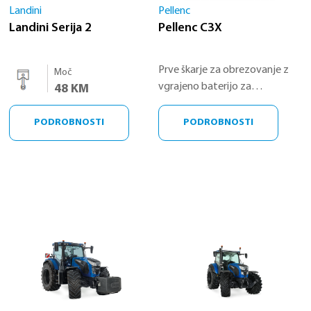
Landini
Pellenc
Landini Serija 2
Pellenc C3X
Prve škarje za obrezovanje z
Moč
vgrajeno baterijo za
48 KM
profesionalne uporabnike,
izdelane v Franciji.
PODROBNOSTI
PODROBNOSTI