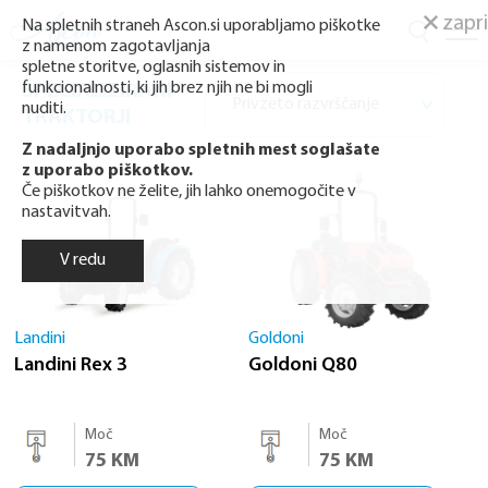
zapri
Na spletnih straneh Ascon.si uporabljamo piškotke
z namenom zagotavljanja
spletne storitve, oglasnih sistemov in
funkcionalnosti, ki jih brez njih ne bi mogli
SPECIALIZIRANI
nuditi.
TRAKTORJI
Z nadaljnjo uporabo spletnih mest soglašate
z uporabo piškotkov.
Če piškotkov ne želite, jih lahko onemogočite v
nastavitvah.
V redu
Landini
Goldoni
Landini Rex 3
Goldoni Q80
Moč
Moč
75 KM
75 KM